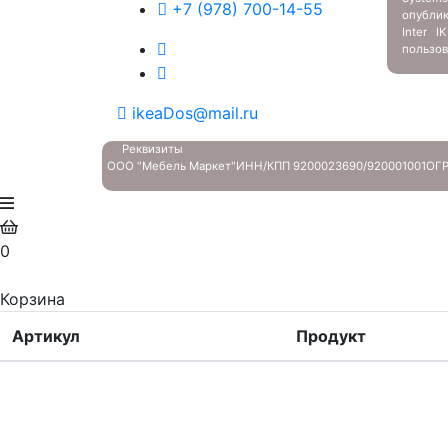
+7 (978) 700-14-55
опубли
Inter 
пользов
ikeaDos@mail.ru
Реквизиты
ООО "Мебель Маркет"
ИНН/КПП 9200023690/920001001
ОГР
0
Корзина
Артикул
Продукт