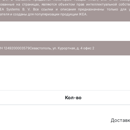
кованные на страницах, являются объектом прав интеллектуальной собств
IKEA Systems B. V. Все ссылки и описания предназначены только для у
ателя и созданы для популяризации продукции IKEA.
Н 1249200003579
Севастополь, ул. Курортная, д. 4 офис 2
Кол-во
Доставк