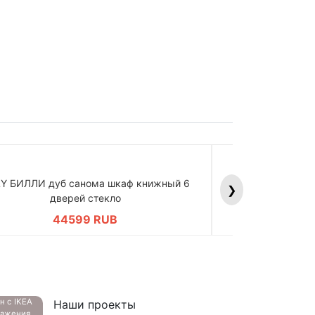
LY БИЛЛИ дуб санома шкаф книжный 6
BILLY БИЛЛИ д
❯
дверей стекло
дв
44599 RUB
4
ан с
IKEA
Наши проекты
ажения,