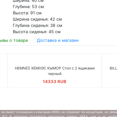
Ширина: 40 см
Глубина: 53 см
Высота: 91 см
Ширина сиденья: 42 см
Глубина сиденья: 38 см
Высота сиденья: 45 см
ывы о товаре
Доставка и магазин
HEMNES ХЕМНЭС КЫМОР Стол c 2 ящиками
BIL
черный
14333 RUB
 не имеет отношения к компании ИКЕА, не отражает ее концепцию, не связ
s B.V. В магазине продаются некоторые товары ИКЕА, они и их изобр