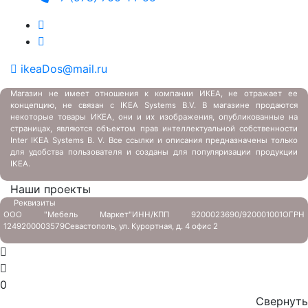
ikeaDos@mail.ru
Магазин не имеет отношения к компании ИКЕА, не отражает ее
концепцию, не связан с
IKEA Systems B.V. В магазине продаются
некоторые товары ИКЕА, они и их изображения, опубликованные на
страницах, являются объектом прав интеллектуальной собственности
Inter IKEA Systems B. V. Все ссылки и описания предназначены только
для удобства пользователя и созданы для популяризации продукции
IKEA.
Наши проекты
Реквизиты
ООО "Мебель Маркет"
ИНН/КПП 9200023690/920001001
ОГРН
1249200003579
Севастополь, ул. Курортная, д. 4 офис 2
0
Свернуть