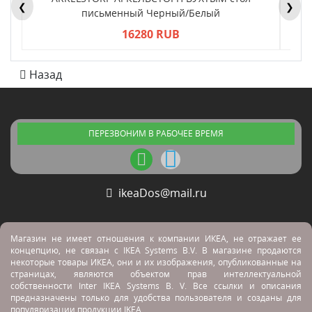
❮
❯
письменный Черный/Белый
16280 RUB
Назад
ПЕРЕЗВОНИМ В РАБОЧЕЕ ВРЕМЯ
ikeaDos@mail.ru
Магазин не имеет отношения к компании ИКЕА, не отражает ее
концепцию, не связан с
IKEA Systems B.V. В магазине продаются
некоторые товары ИКЕА, они и их изображения, опубликованные на
страницах, являются объектом прав интеллектуальной
собственности Inter IKEA Systems B. V. Все ссылки и описания
предназначены только для удобства пользователя и созданы для
популяризации продукции IKEA.