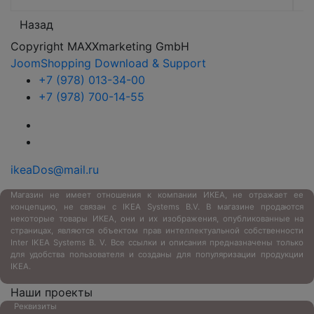
Назад
Copyright MAXXmarketing GmbH
JoomShopping Download & Support
+7 (978) 013-34-00
+7 (978) 700-14-55
ikeaDos@mail.ru
Магазин не имеет отношения к компании ИКЕА, не отражает ее
концепцию, не связан с
IKEA Systems B.V. В магазине продаются
некоторые товары ИКЕА, они и их изображения, опубликованные на
страницах, являются объектом прав интеллектуальной собственности
Inter IKEA Systems B. V. Все ссылки и описания предназначены только
для удобства пользователя и созданы для популяризации продукции
IKEA.
Наши проекты
Реквизиты