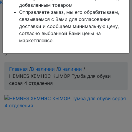
Каталог
Тарифы
Контакты режим работы
добавленным товаром
Отправляете заказ, мы его обрабатываем,
Обратите внимание!
Поиск работает только по
связываемся с Вами для согласования
товарам, которые есть в базе сайта.
доставки и сообщаем минимальную цену,
согласно выбранной Вами цены на
Если Вы не нашли то, что Вы ищите, обратитесь в
маркетплейсе.
чат на сайте, оператор всегда Вам поможет.
0
Главная
/
В наличии
/
В наличии
/
HEMNES ХЕМНЭС КЫМÖР Тумба для обуви
серая 4 отделения