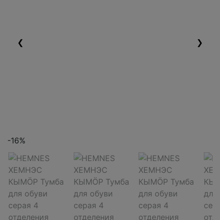
❮
❯
-16%