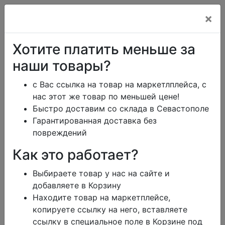
×
+7 (978) 013-34-00
Хотите платить меньше за
+7 (978) 700-14-55
наши товары?
с Вас ссылка на товар на маркетлплейса, с
нас этот же товар по меньшей цене!
ikeaDos@mail.ru
Быстро доставим со склада в Севастополе
Гарантированная доставка без
Главная
Каталог
Тарифы
Помощь
повреждений
Отзывы
Дизайн
Как это работает?
Сроки доставки
Обмен и возврат
Выбираете товар у нас на сайте и
Блог
Заказать юр.лицу
добавляете в Корзину
Контакты
Корзина
0
Находите товар на маркетплейсе,
режим работы
копируете ссылку на него, вставляете
меню
ссылку в специальное поле в Корзине под