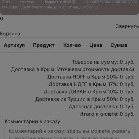
ООО "Мебель Маркет"
ИНН/КПП 9200023690/920001001
ОГРН
1249200003579
Севастополь, ул. Курортная, д. 4 офис 2
0
Свернуть
Корзина
Артикул
Продукт
Кол-во
Цена
Сумма
Товаров на сумму:
0
руб.
Доставка в Крым:
Уточняем стоимость доставки
Доставка HOFF в Крым
20
%:
0
руб.
Доставка HOFF в Крым
17
%:
0
руб.
Доставка ДИВАН в Крым
10
%:
0
руб.
Доставка из Турции в Крым
50
%:
0
руб.
Адресная доставка:
0
руб.
Итого к оплате:
0
руб.
Комментарий к заказу