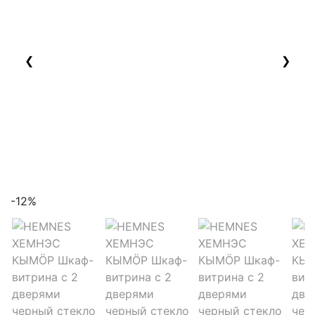
❮
❯
-12%