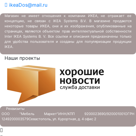
ikeaDos@mail.ru
Магазин не имеет отношения к компании ИКЕА, не отражает ее
концепцию, не связан с
IKEA Systems B.V. В магазине продаются
некоторые товары ИКЕА, они и их изображения, опубликованные на
страницах, являются объектом прав интеллектуальной собственности
Inter IKEA Systems B. V. Все ссылки и описания предназначены только
для удобства пользователя и созданы для популяризации продукции
IKEA.
Наши проекты
Реквизиты
ООО "Мебель Маркет"
ИНН/КПП 9200023690/920001001
ОГРН
1249200003579
Севастополь, ул. Курортная, д. 4 офис 2