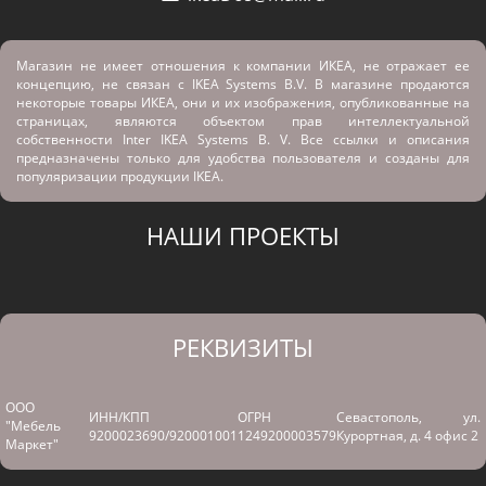
Магазин не имеет отношения к компании ИКЕА, не отражает ее
концепцию, не связан с
IKEA Systems B.V. В магазине продаются
некоторые товары ИКЕА, они и их изображения, опубликованные на
страницах, являются объектом прав интеллектуальной
собственности Inter IKEA Systems B. V. Все ссылки и описания
предназначены только для удобства пользователя и созданы для
популяризации продукции IKEA.
НАШИ ПРОЕКТЫ
РЕКВИЗИТЫ
ООО
ИНН/КПП
ОГРН
Севастополь, ул.
"Мебель
9200023690/920001001
1249200003579
Курортная, д. 4 офис 2
Маркет"