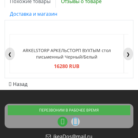
Похожие товары
Отзывы о товаре
Доставка и магазин
ARKELSTORP АРКЕЛЬСТОРП ВУХТЫМ стол
H
❮
❯
письменный Черный/Белый
16280 RUB
Назад
ПЕРЕЗВОНИМ В РАБОЧЕЕ ВРЕМЯ
ikeaDos@mail.ru