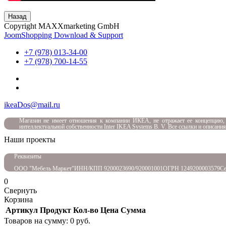
Назад
Copyright MAXXmarketing GmbH
JoomShopping Download & Support
+7 (978) 013-34-00
+7 (978) 700-14-55
ikeaDos@mail.ru
Магазин не имеет отношения к компании ИКЕА, не отражает ее концепцию,
интеллектуальной собственности Inter IKEA Systems B. V. Все ссылки и описани
Наши проекты
Реквизиты
ООО "Мебель Маркет"
ИНН/КПП 9200023690/920001001
ОГРН 1249200003579
Се
0
Свернуть
Корзина
Артикул
Продукт
Кол-во
Цена
Сумма
Товаров на сумму:
0
руб.