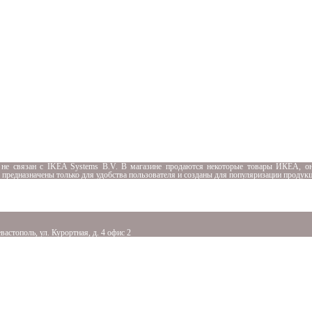
 не связан с
IKEA Systems B.V. В магазине продаются некоторые товары ИКЕА, он
я предназначены только для удобства пользователя и созданы для популяризации продук
вастополь, ул. Курортная, д. 4 офис 2