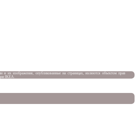
и и их изображения, опубликованные на страницах, являются объектом прав
ции IKEA.