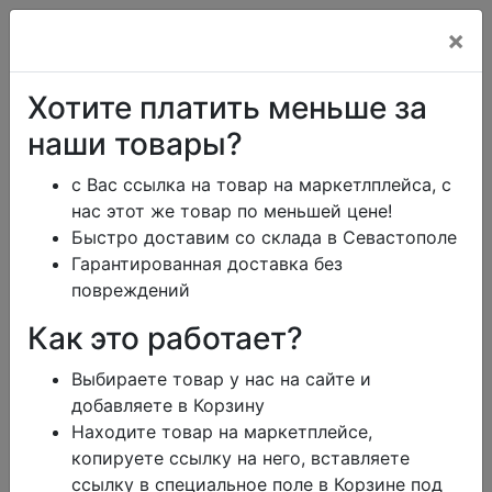
×
+7 (978) 013-34-00
Хотите платить меньше за
+7 (978) 700-14-55
наши товары?
с Вас ссылка на товар на маркетлплейса, с
нас этот же товар по меньшей цене!
ikeaDos@mail.ru
Быстро доставим со склада в Севастополе
Гарантированная доставка без
Главная
Каталог
Тарифы
Помощь
повреждений
Отзывы
Дизайн
Как это работает?
Сроки доставки
Обмен и возврат
Выбираете товар у нас на сайте и
Блог
Заказать юр.лицу
добавляете в Корзину
Контакты
Корзина
0
Находите товар на маркетплейсе,
режим работы
копируете ссылку на него, вставляете
меню
ссылку в специальное поле в Корзине под