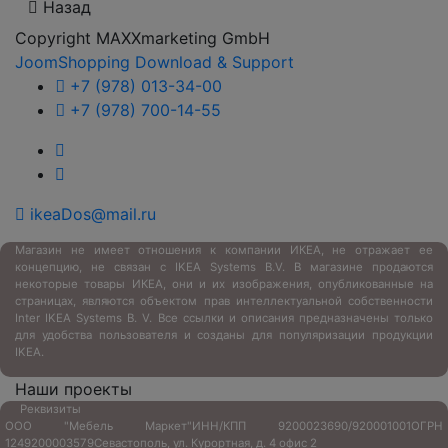
Назад
Copyright MAXXmarketing GmbH
JoomShopping Download & Support
+7 (978) 013-34-00
+7 (978) 700-14-55
ikeaDos@mail.ru
Магазин не имеет отношения к компании ИКЕА, не отражает ее
концепцию, не связан с
IKEA Systems B.V. В магазине продаются
некоторые товары ИКЕА, они и их изображения, опубликованные на
страницах, являются объектом прав интеллектуальной собственности
Inter IKEA Systems B. V. Все ссылки и описания предназначены только
для удобства пользователя и созданы для популяризации продукции
IKEA.
Наши проекты
Реквизиты
ООО "Мебель Маркет"
ИНН/КПП 9200023690/920001001
ОГРН
1249200003579
Севастополь, ул. Курортная, д. 4 офис 2