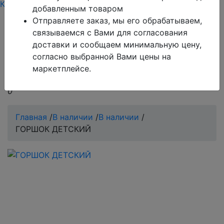
Каталог
Тарифы
Контакты режим работы
добавленным товаром
Отправляете заказ, мы его обрабатываем,
Обратите внимание!
Поиск работает только по
связываемся с Вами для согласования
товарам, которые есть в базе сайта.
доставки и сообщаем минимальную цену,
согласно выбранной Вами цены на
Если Вы не нашли то, что Вы ищите, обратитесь в
маркетплейсе.
чат на сайте, оператор всегда Вам поможет.
0
Главная
/
В наличии
/
В наличии
/
ГОРШОК ДЕТСКИЙ