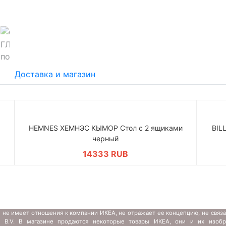
Доставка и магазин
HEMNES ХЕМНЭС КЫМОР Стол c 2 ящиками
BIL
черный
14333 RUB
 не имеет отношения к компании ИКЕА, не отражает ее концепцию, не связ
s B.V. В магазине продаются некоторые товары ИКЕА, они и их изобр