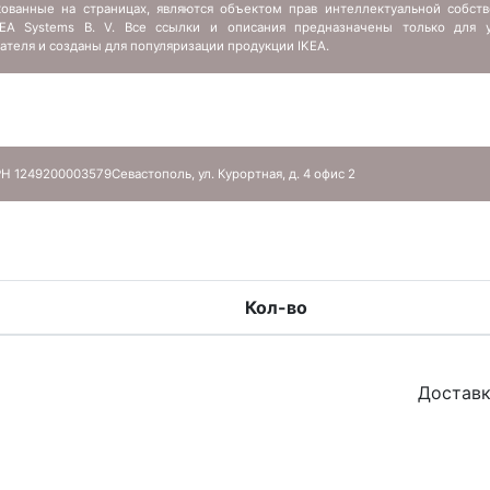
кованные на страницах, являются объектом прав интеллектуальной собств
IKEA Systems B. V. Все ссылки и описания предназначены только для у
ателя и созданы для популяризации продукции IKEA.
Н 1249200003579
Севастополь, ул. Курортная, д. 4 офис 2
Кол-во
Доставк