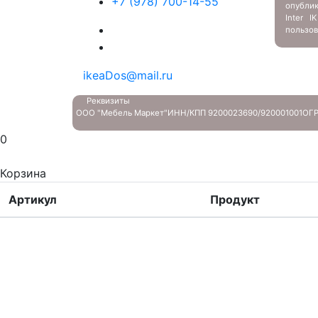
+7 (978) 700-14-55
опубли
Inter 
пользов
ikeaDos@mail.ru
Реквизиты
ООО "Мебель Маркет"
ИНН/КПП 9200023690/920001001
ОГР
0
Корзина
Артикул
Продукт