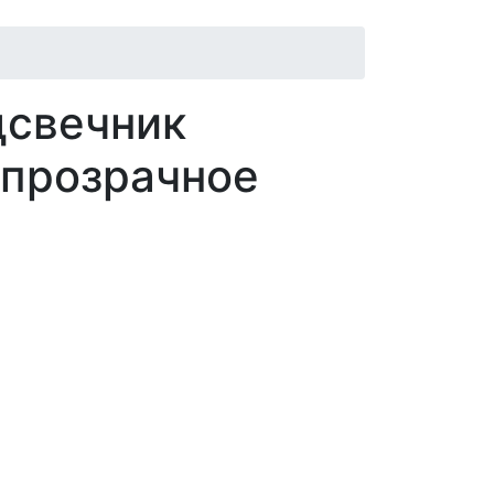
дсвечник
 прозрачное