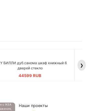
LY БИЛЛИ дуб санома шкаф книжный 6
BILLY БИЛЛИ д
❯
дверей стекло
дв
44599 RUB
4
ан с
IKEA
Наши проекты
ажения,