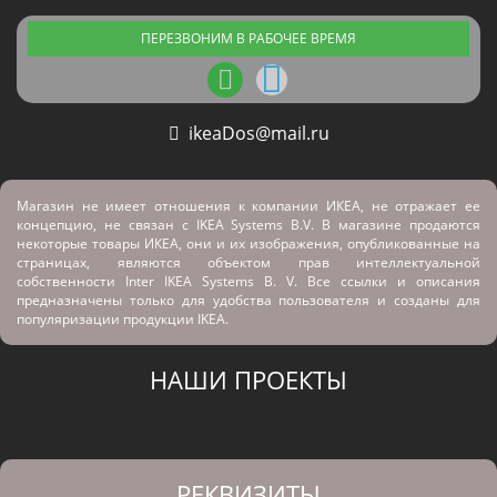
ПЕРЕЗВОНИМ В РАБОЧЕЕ ВРЕМЯ
ikeaDos@mail.ru
Магазин не имеет отношения к компании ИКЕА, не отражает ее
концепцию, не связан с
IKEA Systems B.V. В магазине продаются
некоторые товары ИКЕА, они и их изображения, опубликованные на
страницах, являются объектом прав интеллектуальной
собственности Inter IKEA Systems B. V. Все ссылки и описания
предназначены только для удобства пользователя и созданы для
популяризации продукции IKEA.
НАШИ ПРОЕКТЫ
РЕКВИЗИТЫ