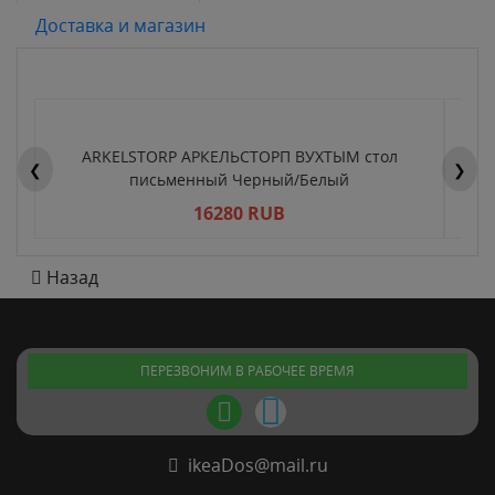
Доставка и магазин
ARKELSTORP АРКЕЛЬСТОРП ВУХТЫМ стол
H
❮
❯
письменный Черный/Белый
16280 RUB
Назад
ПЕРЕЗВОНИМ В РАБОЧЕЕ ВРЕМЯ
ikeaDos@mail.ru