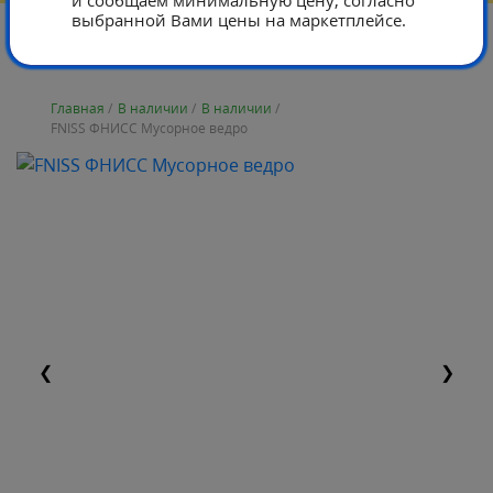
и сообщаем минимальную цену, согласно
выбранной Вами цены на маркетплейсе.
Главная
/
В наличии
/
В наличии
/
FNISS ФНИСС Мусорное ведро
❮
❯