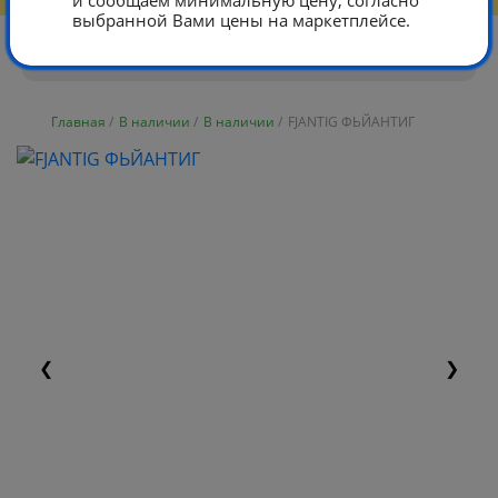
и сообщаем минимальную цену, согласно
выбранной Вами цены на маркетплейсе.
Главная
/
В наличии
/
В наличии
/
FJANTIG ФЬЙАНТИГ
❮
❯