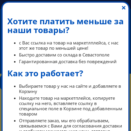
×
Хотите платить меньше за
наши товары?
+7 (978) 013-34-00
с Вас ссылка на товар на маркетлплейса, с нас
+7 (978) 700-14-55
этот же товар по меньшей цене!
Быстро доставим со склада в Севастополе
Гарантированная доставка без повреждений
ikeaDos@mail.ru
Как это работает?
КОНТАКТЫ
КАТАЛОГ
ТАРИФЫ
ПОМОЩЬ
Выбираете товар у нас на сайте и добавляете в
РЕЖИМ РАБОТЫ
Корзину
0
Находите товар на маркетплейсе, копируете
КОРЗИНА
ссылку на него, вставляете ссылку в
специальное поле в Корзине под добавленным
товаром
Тарифы
Каталог
Отправляете заказ, мы его обрабатываем,
связываемся с Вами для согласования доставки
Контакты режим работы