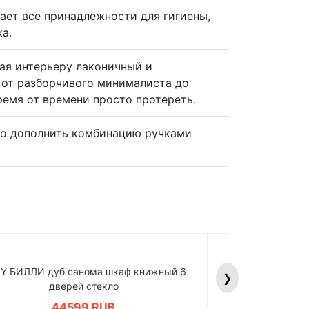
ет все принадлежности для гигиены,
а.
вая интерьеру лаконичный и
 от разборчивого минималиста до
время от времени просто протереть.
но дополнить комбинацию ручками
LY БИЛЛИ дуб санома шкаф книжный 6
BILLY БИЛЛИ д
❯
дверей стекло
дв
44599 RUB
4