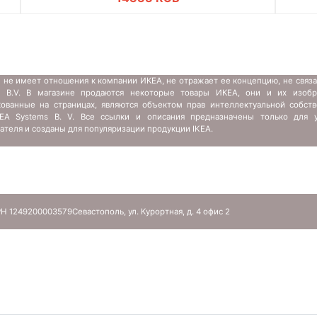
 не имеет отношения к компании ИКЕА, не отражает ее концепцию, не связ
s B.V. В магазине продаются некоторые товары ИКЕА, они и их изобр
кованные на страницах, являются объектом прав интеллектуальной собств
IKEA Systems B. V. Все ссылки и описания предназначены только для у
ателя и созданы для популяризации продукции IKEA.
Н 1249200003579
Севастополь, ул. Курортная, д. 4 офис 2