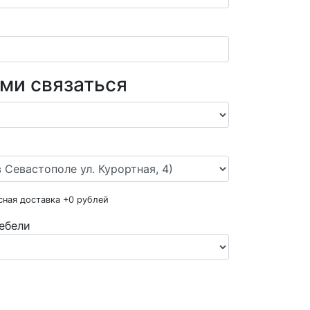
ами связаться
сная доставка +
0
рублей
ебели