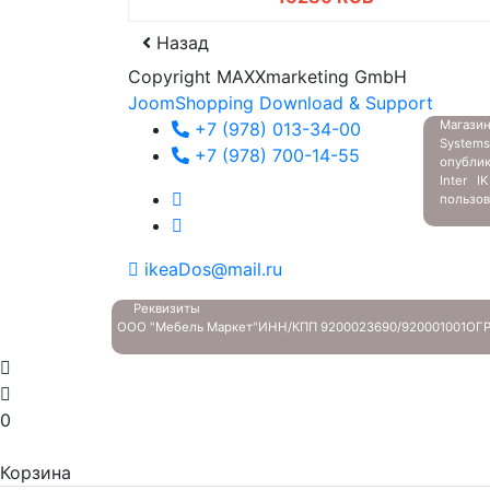
Назад
Copyright MAXXmarketing GmbH
JoomShopping Download & Support
Магазин
+7 (978) 013-34-00
System
+7 (978) 700-14-55
опубли
Inter 
пользов
ikeaDos@mail.ru
Реквизиты
ООО "Мебель Маркет"
ИНН/КПП 9200023690/920001001
ОГР
0
Корзина