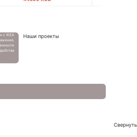
ан с
IKEA
Наши проекты
ажения,
енности
добства
Свернуть