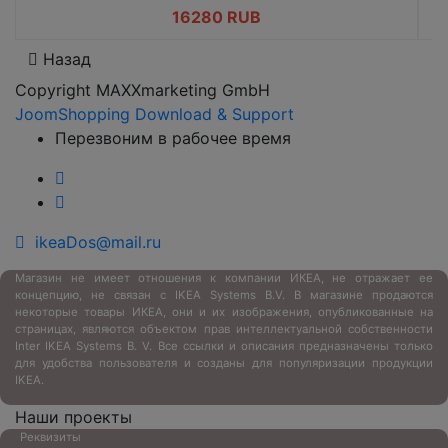
16280 RUB
Назад
Copyright MAXXmarketing GmbH
JoomShopping Download & Support
Перезвоним в рабочее время
ikeaDos@mail.ru
Магазин не имеет отношения к компании ИКЕА, не отражает ее
концепцию, не связан с
IKEA Systems B.V. В магазине продаются
некоторые товары ИКЕА, они и их изображения, опубликованные на
страницах, являются объектом прав интеллектуальной собственности
Inter IKEA Systems B. V. Все ссылки и описания предназначены только
для удобства пользователя и созданы для популяризации продукции
IKEA.
Наши проекты
Реквизиты