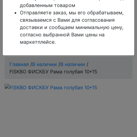
добавленным товаром
Обратите внимание!
Поиск работает только по
Отправляете заказ, мы его обрабатываем,
товарам, которые есть в базе сайта.
связываемся с Вами для согласования
доставки и сообщаем минимальную цену,
Если Вы не нашли то, что Вы ищите, обратитесь в
согласно выбранной Вами цены на
чат на сайте, оператор всегда Вам поможет.
маркетплейсе.
0
Главная
/
В наличии
/
В наличии
/
FISKBO ФИСКБУ Рама голубая 10*15