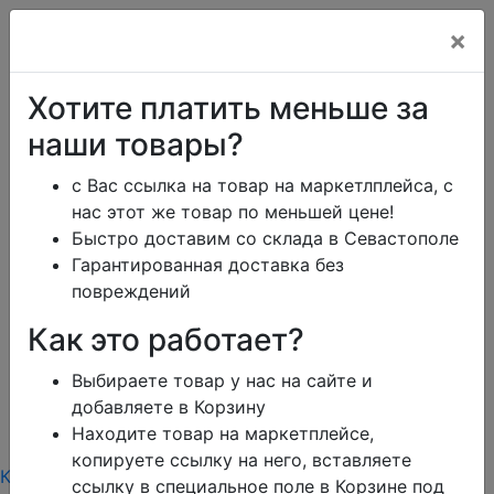
×
Перезвоним в рабочее время
Хотите платить меньше за
наши товары?
с Вас ссылка на товар на маркетлплейса, с
ikeaDos@mail.ru
нас этот же товар по меньшей цене!
Быстро доставим со склада в Севастополе
Главная
Каталог
Тарифы
Помощь
Гарантированная доставка без
Отзывы
повреждений
Дизайн
Сроки доставки
Как это работает?
Обмен и возврат
Блог
Заказать юр.лицу
Выбираете товар у нас на сайте и
Контакты
Корзина
0
добавляете в Корзину
режим работы
Находите товар на маркетплейсе,
меню
копируете ссылку на него, вставляете
Каталог
Тарифы
Контакты режим работы
ссылку в специальное поле в Корзине под