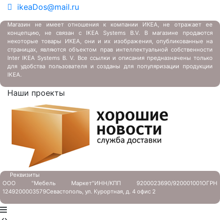
ikeaDos@mail.ru
Магазин не имеет отношения к компании ИКЕА, не отражает ее
концепцию, не связан с
IKEA Systems B.V. В магазине продаются
некоторые товары ИКЕА, они и их изображения, опубликованные на
страницах, являются объектом прав интеллектуальной собственности
Inter IKEA Systems B. V. Все ссылки и описания предназначены только
для удобства пользователя и созданы для популяризации продукции
IKEA.
Наши проекты
Реквизиты
ООО "Мебель Маркет"
ИНН/КПП 9200023690/920001001
ОГРН
1249200003579
Севастополь, ул. Курортная, д. 4 офис 2