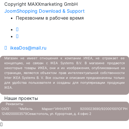
Copyright MAXXmarketing GmbH
JoomShopping Download & Support
Перезвоним в рабочее время
ikeaDos@mail.ru
Магазин не имеет отношения к компании ИКЕА, не отражает ее
концепцию, не связан с
IKEA Systems B.V. В магазине продаются
некоторые товары ИКЕА, они и их изображения, опубликованные на
страницах, являются объектом прав интеллектуальной собственности
Inter IKEA Systems B. V. Все ссылки и описания предназначены только
для удобства пользователя и созданы для популяризации продукции
IKEA.
Наши проекты
Реквизиты
ООО "Мебель Маркет"
ИНН/КПП 9200023690/920001001
ОГРН
1249200003579
Севастополь, ул. Курортная, д. 4 офис 2