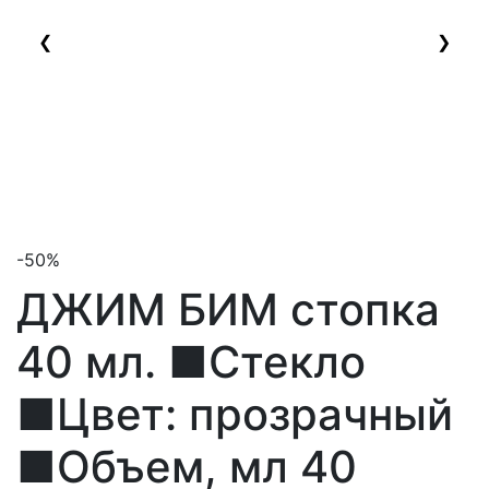
❮
❯
-50%
ДЖИМ БИМ стопка
40 мл.
■Стекло
■Цвет: прозрачный
■Объем, мл 40