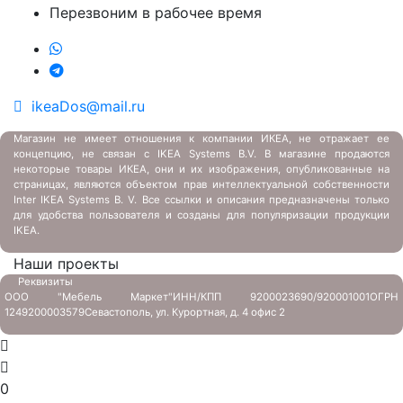
Перезвоним в рабочее время
ikeaDos@mail.ru
Магазин не имеет отношения к компании ИКЕА, не отражает ее
концепцию, не связан с
IKEA Systems B.V. В магазине продаются
некоторые товары ИКЕА, они и их изображения, опубликованные на
страницах, являются объектом прав интеллектуальной собственности
Inter IKEA Systems B. V. Все ссылки и описания предназначены только
для удобства пользователя и созданы для популяризации продукции
IKEA.
Наши проекты
Реквизиты
ООО "Мебель Маркет"
ИНН/КПП 9200023690/920001001
ОГРН
1249200003579
Севастополь, ул. Курортная, д. 4 офис 2
0