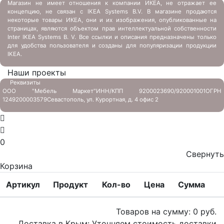
Магазин не имеет отношения к компании ИКЕА, не отражает ее
концепцию, не связан с
IKEA Systems B.V. В магазине продаются
некоторые товары ИКЕА, они и их изображения, опубликованные на
страницах, являются объектом прав интеллектуальной собственности
Inter IKEA Systems B. V. Все ссылки и описания предназначены только
для удобства пользователя и созданы для популяризации продукции
IKEA.
Наши проекты
Реквизиты
ООО "Мебель Маркет"
ИНН/КПП 9200023690/920001001
ОГРН
1249200003579
Севастополь, ул. Курортная, д. 4 офис 2
0
Свернуть
Корзина
Артикул
Продукт
Кол-во
Цена
Сумма
Товаров на сумму:
0
руб.
Доставка в Крым:
Уточняем стоимость доставки