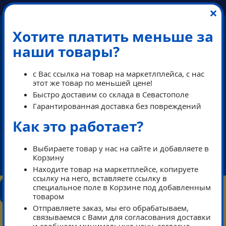
×
Хотите платить меньше за
наши товары?
с Вас ссылка на товар на маркетлплейса, с нас
этот же товар по меньшей цене!
Быстро доставим со склада в Севастополе
Гарантированная доставка без повреждений
Как это работает?
ПЕРЕЗВОНИМ В РАБОЧЕЕ ВРЕМЯ
Выбираете товар у нас на сайте и добавляете в
Корзину
ikeaDos@mail.ru
Находите товар на маркетплейсе, копируете
ссылку на него, вставляете ссылку в
КОНТАКТЫ
специальное поле в Корзине под добавленным
КАТАЛОГ
ТАРИФЫ
ПОМОЩЬ
товаром
РЕЖИМ РАБОТЫ
Отправляете заказ, мы его обрабатываем,
0
связываемся с Вами для согласования доставки
КОРЗИНА