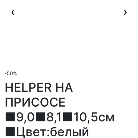
❮
❯
-50%
HELPER НА
ПРИСОСЕ
■9,0■8,1■10,5см
■Цвет:белый