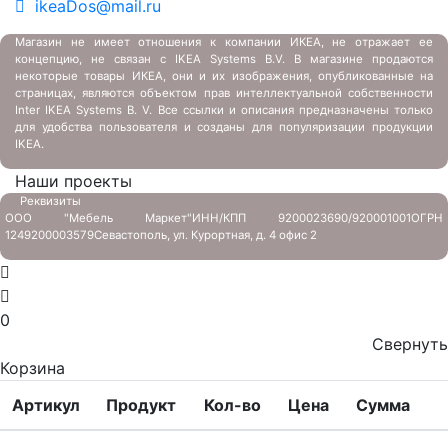
ikeaDos@mail.ru
Магазин не имеет отношения к компании ИКЕА, не отражает ее
концепцию, не связан с
IKEA Systems B.V. В магазине продаются
некоторые товары ИКЕА, они и их изображения, опубликованные на
страницах, являются объектом прав интеллектуальной собственности
Inter IKEA Systems B. V. Все ссылки и описания предназначены только
для удобства пользователя и созданы для популяризации продукции
IKEA.
Наши проекты
Реквизиты
ООО "Мебель Маркет"
ИНН/КПП 9200023690/920001001
ОГРН
1249200003579
Севастополь, ул. Курортная, д. 4 офис 2
0
Свернуть
Корзина
Артикул
Продукт
Кол-во
Цена
Сумма