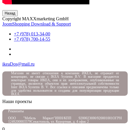
Назад
Copyright MAXXmarketing GmbH
JoomShopping Download & Support
+7 (978) 013-34-00
+7 (978) 700-14-55
ikeaDos@mail.ru
Магазин не имеет отношения к компании ИКЕА, не отражает ее
концепцию, не связан с
IKEA Systems B.V. В магазине продаются
некоторые товары ИКЕА, они и их изображения, опубликованные на
страницах, являются объектом прав интеллектуальной собственности
Inter IKEA Systems B. V. Все ссылки и описания предназначены только
для удобства пользователя и созданы для популяризации продукции
IKEA.
Наши проекты
Реквизиты
ООО "Мебель Маркет"
ИНН/КПП 9200023690/920001001
ОГРН
1249200003579
Севастополь, ул. Курортная, д. 4 офис 2
0