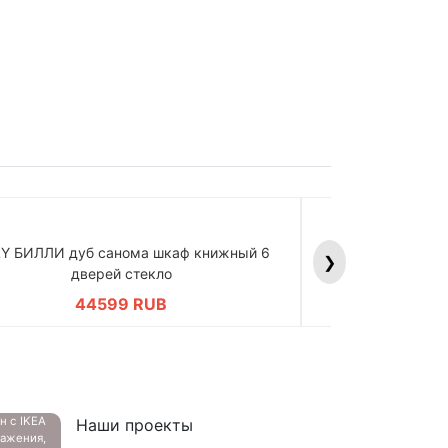
LY БИЛЛИ дуб санома шкаф книжный 6
BILLY БИЛЛИ д
❯
дверей стекло
дв
44599 RUB
4
ан с
IKEA
Наши проекты
ажения,