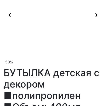
❮
❯
-50%
БУТЫЛКА детская с
декором
■полипропилен