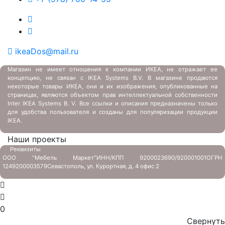
ikeaDos@mail.ru
Магазин не имеет отношения к компании ИКЕА, не отражает ее
концепцию, не связан с
IKEA Systems B.V. В магазине продаются
некоторые товары ИКЕА, они и их изображения, опубликованные на
страницах, являются объектом прав интеллектуальной собственности
Inter IKEA Systems B. V. Все ссылки и описания предназначены только
для удобства пользователя и созданы для популяризации продукции
IKEA.
Наши проекты
Реквизиты
ООО "Мебель Маркет"
ИНН/КПП 9200023690/920001001
ОГРН
1249200003579
Севастополь, ул. Курортная, д. 4 офис 2
0
Свернуть