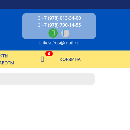
+7 (978) 013-34-00
+7 (978) 700-14-55
ikeaDos@mail.ru
0
КТЫ
КОРЗИНА
АБОТЫ