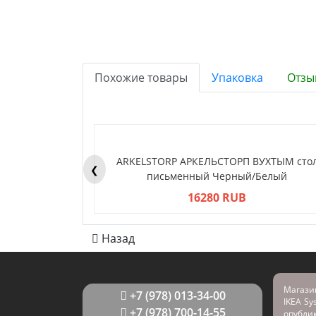
Похожие товары
Упаковка
Отзы
ARKELSTORP АРКЕЛЬСТОРП ВУХТЫМ сто
❮
письменный Черный/Белый
16280 RUB
Назад
Магази
+7 (978) 013-34-00
IKEA Sy
+7 (978) 700-14-55
опубл