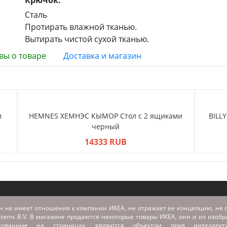
Крючок:
Сталь
Протирать влажной тканью.
Вытирать чистой сухой тканью.
вы о товаре
Доставка и магазин
л
HEMNES ХЕМНЭС КЫМОР Стол c 2 ящиками
BILL
черный
14333 RUB
н не имеет отношения к компании ИКЕА, не отражает ее концепцию, не с
stems B.V. В магазине продаются некоторые товары ИКЕА, они и их изоб
икованные на страницах, являются объектом прав интеллекту