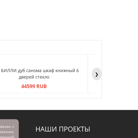
Y БИЛЛИ дуб санома шкаф книжный 6
BILLY БИЛЛИ дуб 
❯
дверей стекло
двер
44599 RUB
445
вязан с
НАШИ ПРОЕКТЫ
ражения,
альной