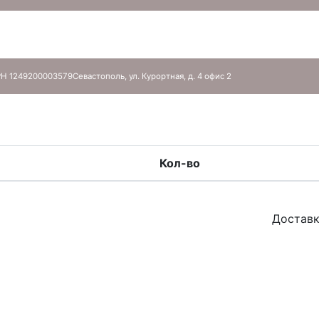
Н 1249200003579
Севастополь, ул. Курортная, д. 4 офис 2
Кол-во
Доставк