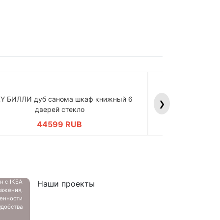
LY БИЛЛИ дуб санома шкаф книжный 6
BILLY БИЛЛИ д
❯
дверей стекло
дв
44599 RUB
4
ан с
IKEA
Наши проекты
ажения,
енности
добства