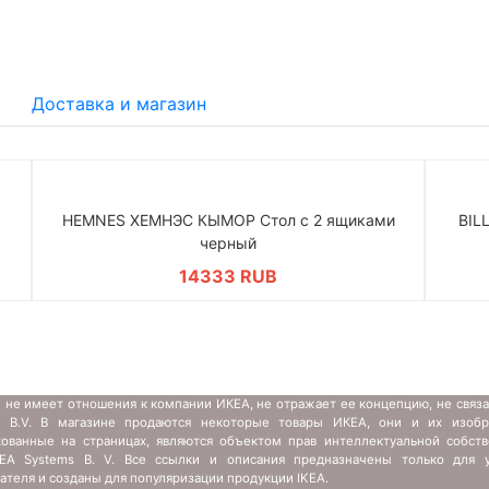
Доставка и магазин
HEMNES ХЕМНЭС КЫМОР Стол c 2 ящиками
BIL
черный
14333 RUB
 не имеет отношения к компании ИКЕА, не отражает ее концепцию, не связ
s B.V. В магазине продаются некоторые товары ИКЕА, они и их изобр
кованные на страницах, являются объектом прав интеллектуальной собств
IKEA Systems B. V. Все ссылки и описания предназначены только для у
ателя и созданы для популяризации продукции IKEA.