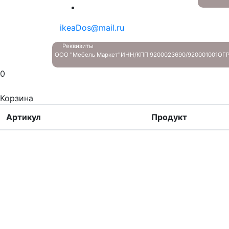
ikeaDos@mail.ru
Реквизиты
ООО "Мебель Маркет"
ИНН/КПП 9200023690/920001001
ОГР
0
Корзина
Артикул
Продукт