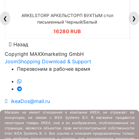
ARKELSTORP АРКЕЛЬСТОРП ВУХТЫМ стол
H
❮
❯
письменный Черный/Белый
16280 RUB
Назад
Copyright MAXXmarketing GmbH
JoomShopping Download & Support
Перезвоним в рабочее время
ikeaDos@mail.ru
Магазин не имеет отношения к компании ИКЕА, не отражает ее
концепцию, не связан с
IKEA Systems B.V. В магазине продаются
некоторые товары ИКЕА, они и их изображения, опубликованные на
страницах, являются объектом прав интеллектуальной собственности
Inter IKEA Systems B. V. Все ссылки и описания предназначены только
для удобства пользователя и созданы для популяризации продукции