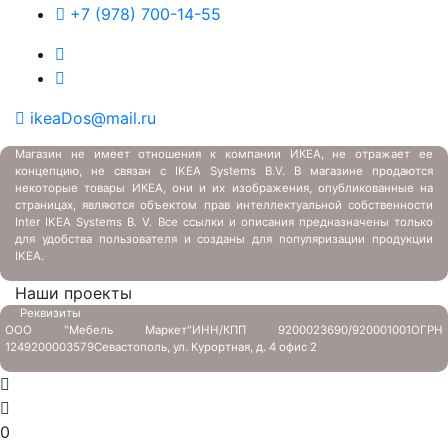
+7 (978) 700-14-55
ikeaDos@mail.ru
Магазин не имеет отношения к компании ИКЕА, не отражает ее
концепцию, не связан с
IKEA Systems B.V. В магазине продаются
некоторые товары ИКЕА, они и их изображения, опубликованные на
страницах, являются объектом прав интеллектуальной собственности
Inter IKEA Systems B. V. Все ссылки и описания предназначены только
для удобства пользователя и созданы для популяризации продукции
IKEA.
Наши проекты
Реквизиты
ООО "Мебель Маркет"
ИНН/КПП 9200023690/920001001
ОГРН
1249200003579
Севастополь, ул. Курортная, д. 4 офис 2
0