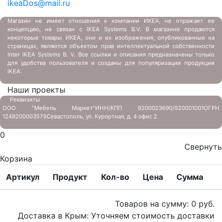
ikeaDos@mail.ru
Магазин не имеет отношения к компании ИКЕА, не отражает ее
концепцию, не связан с
IKEA Systems B.V. В магазине продаются
некоторые товары ИКЕА, они и их изображения, опубликованные на
страницах, являются объектом прав интеллектуальной собственности
Inter IKEA Systems B. V. Все ссылки и описания предназначены только
для удобства пользователя и созданы для популяризации продукции
IKEA.
Наши проекты
Реквизиты
ООО "Мебель Маркет"
ИНН/КПП 9200023690/920001001
ОГРН
1249200003579
Севастополь, ул. Курортная, д. 4 офис 2
0
Свернуть
Корзина
Артикул
Продукт
Кол-во
Цена
Сумма
Товаров на сумму:
0
руб.
Доставка в Крым:
Уточняем стоимость доставки