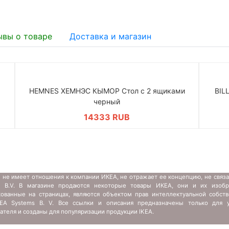
ывы о товаре
Доставка и магазин
HEMNES ХЕМНЭС КЫМОР Стол c 2 ящиками
BIL
черный
14333 RUB
 не имеет отношения к компании ИКЕА, не отражает ее концепцию, не связ
s B.V. В магазине продаются некоторые товары ИКЕА, они и их изобр
кованные на страницах, являются объектом прав интеллектуальной собств
IKEA Systems B. V. Все ссылки и описания предназначены только для у
ателя и созданы для популяризации продукции IKEA.