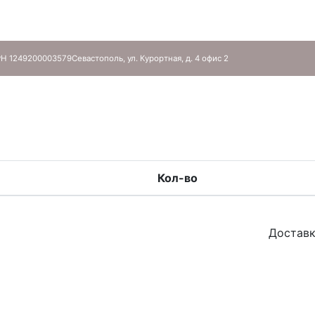
Н 1249200003579
Севастополь, ул. Курортная, д. 4 офис 2
Кол-во
Доставк