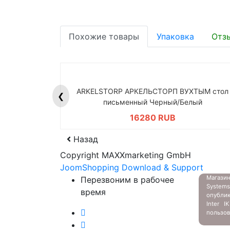
Похожие товары
Упаковка
Отз
ARKELSTORP АРКЕЛЬСТОРП ВУХТЫМ стол
❮
письменный Черный/Белый
16280 RUB
Назад
Copyright MAXXmarketing GmbH
JoomShopping Download & Support
Магазин
Перезвоним в рабочее
System
время
опубли
Inter 
пользов