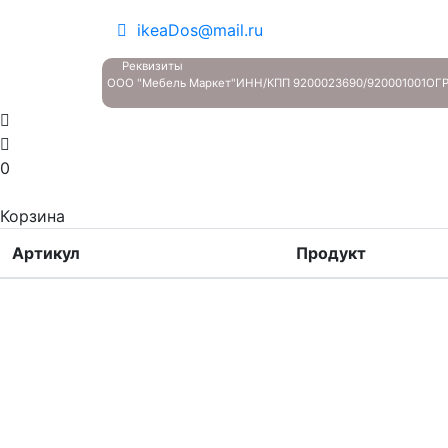
ikeaDos@mail.ru
Реквизиты
ООО "Мебель Маркет"
ИНН/КПП 9200023690/920001001
ОГР
0
Корзина
Артикул
Продукт