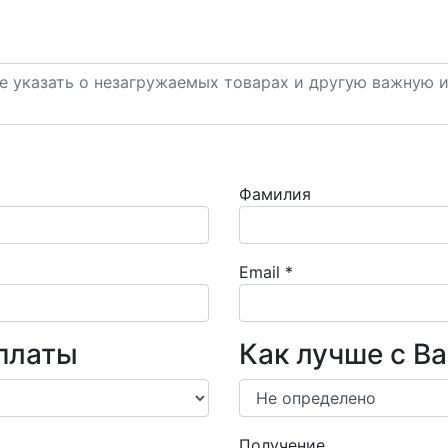
Фамилия
Email
*
платы
Как лучше с В
Получение