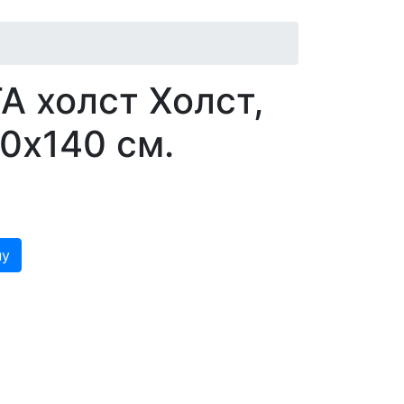
А холст
Холст,
0x140 см.
ну