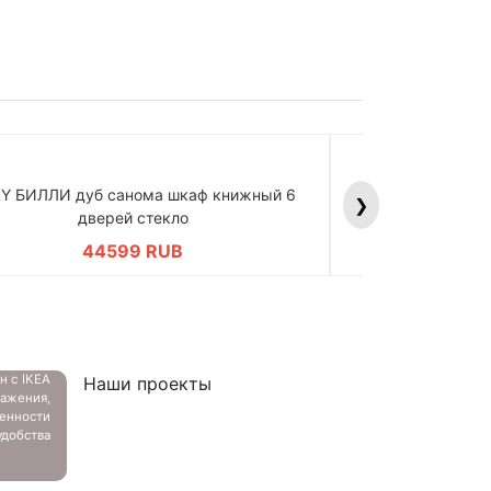
LY БИЛЛИ дуб санома шкаф книжный 6
BILLY БИЛЛИ д
❯
дверей стекло
дв
44599 RUB
4
ан с
IKEA
Наши проекты
ажения,
енности
добства