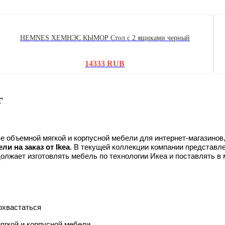
HEMNES ХЕМНЭС КЫМОР Стол c 2 ящиками черный
14333 RUB
г
е объемной мягкой и корпусной мебели для интернет-магазинов,
и на заказ от Ikea
. В текущей коллекции компании представл
лжает изготовлять мебель по технологии Икеа и поставлять в 
похвастаться
ягкой и корпусной мебели.