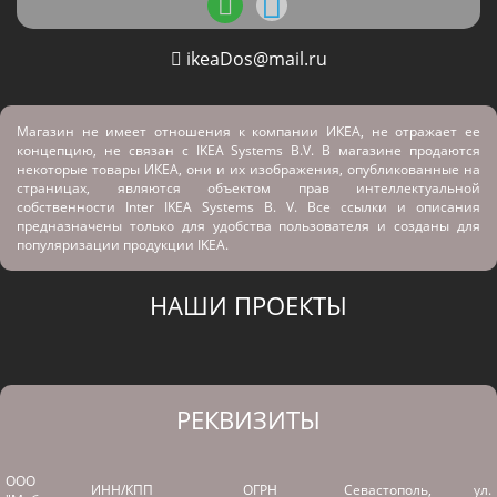
ikeaDos@mail.ru
Магазин не имеет отношения к компании ИКЕА, не отражает ее
концепцию, не связан с
IKEA Systems B.V. В магазине продаются
некоторые товары ИКЕА, они и их изображения, опубликованные на
страницах, являются объектом прав интеллектуальной
собственности Inter IKEA Systems B. V. Все ссылки и описания
предназначены только для удобства пользователя и созданы для
популяризации продукции IKEA.
НАШИ ПРОЕКТЫ
РЕКВИЗИТЫ
ООО
ИНН/КПП
ОГРН
Севастополь, ул.