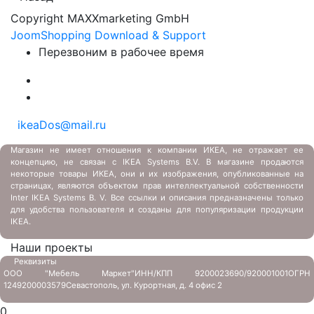
Copyright MAXXmarketing GmbH
JoomShopping Download & Support
Перезвоним в рабочее время
ikeaDos@mail.ru
Магазин не имеет отношения к компании ИКЕА, не отражает ее
концепцию, не связан с
IKEA Systems B.V. В магазине продаются
некоторые товары ИКЕА, они и их изображения, опубликованные на
страницах, являются объектом прав интеллектуальной собственности
Inter IKEA Systems B. V. Все ссылки и описания предназначены только
для удобства пользователя и созданы для популяризации продукции
IKEA.
Наши проекты
Реквизиты
ООО "Мебель Маркет"
ИНН/КПП 9200023690/920001001
ОГРН
1249200003579
Севастополь, ул. Курортная, д. 4 офис 2
0