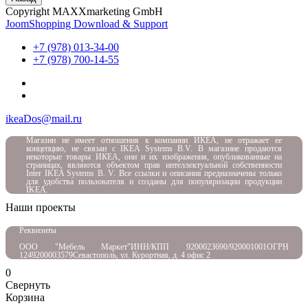
Copyright MAXXmarketing GmbH
JoomShopping Download & Support
+7 (978) 013-34-00
+7 (978) 700-14-55
ikeaDos@mail.ru
Магазин не имеет отношения к компании ИКЕА, не отражает ее
концепцию, не связан с
IKEA Systems B.V. В магазине продаются
некоторые товары ИКЕА, они и их изображения, опубликованные на
страницах, являются объектом прав интеллектуальной собственности
Inter IKEA Systems B. V. Все ссылки и описания предназначены только
для удобства пользователя и созданы для популяризации продукции
IKEA.
Наши проекты
Реквизиты
ООО "Мебель Маркет"
ИНН/КПП 9200023690/920001001
ОГРН
1249200003579
Севастополь, ул. Курортная, д. 4 офис 2
0
Свернуть
Корзина