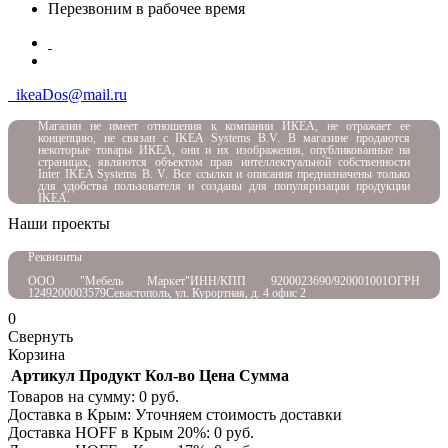
Перезвоним в рабочее время
ikeaDos@mail.ru
Магазин не имеет отношения к компании ИКЕА, не отражает ее
концепцию, не связан с
IKEA Systems B.V. В магазине продаются
некоторые товары ИКЕА, они и их изображения, опубликованные на
страницах, являются объектом прав интеллектуальной собственности
Inter IKEA Systems B. V. Все ссылки и описания предназначены только
для удобства пользователя и созданы для популяризации продукции
IKEA.
Наши проекты
Реквизиты
ООО "Мебель Маркет"
ИНН/КПП 9200023690/920001001
ОГРН
1249200003579
Севастополь, ул. Курортная, д. 4 офис 2
0
Свернуть
Корзина
Артикул
Продукт
Кол-во
Цена
Сумма
Товаров на сумму:
0
руб.
Доставка в Крым:
Уточняем стоимость доставки
Доставка HOFF в Крым
20
%:
0
руб.