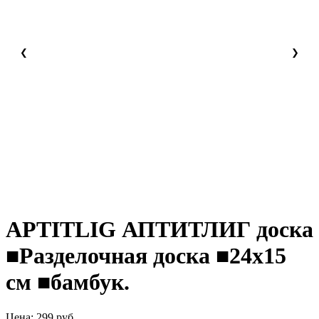
❮
❯
APTITLIG АПТИТЛИГ доска
■Разделочная доска ■24х15
см ■бамбук.
Цена:
299
руб.