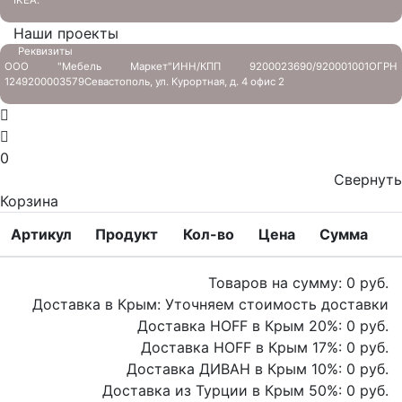
Наши проекты
Реквизиты
ООО "Мебель Маркет"
ИНН/КПП 9200023690/920001001
ОГРН
1249200003579
Севастополь, ул. Курортная, д. 4 офис 2
0
Свернуть
Корзина
Артикул
Продукт
Кол-во
Цена
Сумма
Товаров на сумму:
0
руб.
Доставка в Крым:
Уточняем стоимость доставки
Доставка HOFF в Крым
20
%:
0
руб.
Доставка HOFF в Крым
17
%:
0
руб.
Доставка ДИВАН в Крым
10
%:
0
руб.
Доставка из Турции в Крым
50
%:
0
руб.