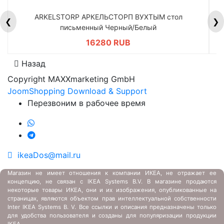
ARKELSTORP АРКЕЛЬСТОРП ВУХТЫМ стол
H
❮
❯
письменный Черный/Белый
16280 RUB
Назад
Copyright MAXXmarketing GmbH
JoomShopping Download & Support
Перезвоним в рабочее время
ikeaDos@mail.ru
Магазин не имеет отношения к компании ИКЕА, не отражает ее
концепцию, не связан с
IKEA Systems B.V. В магазине продаются
некоторые товары ИКЕА, они и их изображения, опубликованные на
страницах, являются объектом прав интеллектуальной собственности
Inter IKEA Systems B. V. Все ссылки и описания предназначены только
для удобства пользователя и созданы для популяризации продукции
IKEA.