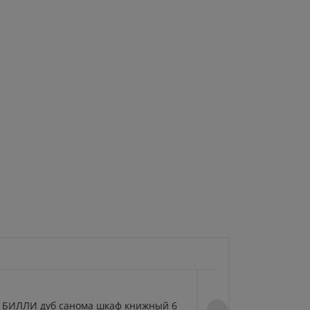
Y БИЛЛИ дуб санома шкаф книжный 6
BILLY БИЛЛИ дуб 