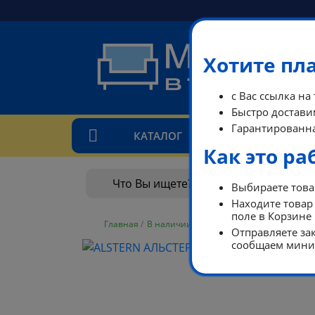
Хотите пл
с Вас ссылка на
Быстро доставим
Гарантированна
КАТАЛОГ
ТАРИ
Как это ра
Выбираете товар
Находите товар 
поле в Корзине
Главная
/
В наличии
/
В наличии
/
ALSTERN АЛЬС
Отправляете зак
сообщаем миним