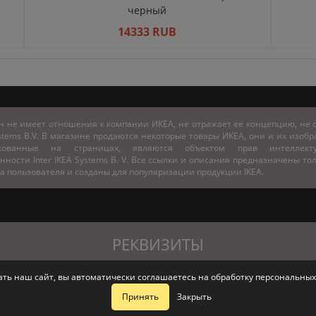
черный
14333 RUB
н не имеет отношения к компании ИКЕА, не отражает ее концепцию, не с
stems B.V. В магазине продаются некоторые товары ИКЕА, они и их изоб
икованные на страницах, являются объектом прав интеллекту
нности Inter IKEA Systems B. V. Все ссылки и описания предназначены то
а пользователя и созданы для популяризации продукции IKEA.
РЕКВИЗИТЫ
вать наш сайт, вы автоматически соглашаетесь на обработку персональных
т"
ИНН/КПП 9200023690/920001001
ОГРН 1249200003579
Севастополь, ул. К
Принять
Закрыть