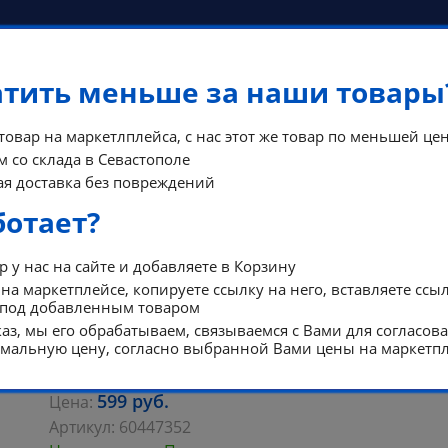
атить меньше за наши товары
 товар на маркетлплейса, с нас этот же товар по меньшей цен
 со склада в Севастополе
КОНТА
я доставка без повреждений
ФЫ
ПОМОЩЬ
РЕЖИМ Р
ботает?
 у нас на сайте и добавляете в Корзину
на маркетплейсе, копируете ссылку на него, вставляете ссы
 под добавленным товаром
ТЕРН
аз, мы его обрабатываем, связываемся с Вами для согласов
альную цену, согласно выбранной Вами цены на маркетпл
ALSTERN АЛЬСТЕРН
Коврик для ванной, белый, 50x80 см
599
руб.
Цена:
Артикул:
60447352