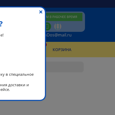
×
ПЕРЕЗВОНИМ В РАБОЧЕЕ ВРЕМЯ
?
ikeaDos@mail.ru
е!
0
КТЫ
КОРЗИНА
АБОТЫ
лку в специальное
ания доставки и
ейсе.