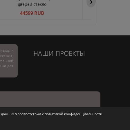
❯
дверей стекло
двер
44599 RUB
445
вязан с
НАШИ ПРОЕКТЫ
ражения,
альной
лько для
 данных в соответствии с
политикой конфиденциальности
.
урортная, д. 4 офис 2