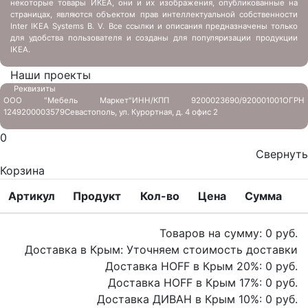
некоторые товары ИКЕА, они и их изображения, опубликованные на
страницах, являются объектом прав интеллектуальной собственности
Inter IKEA Systems B. V. Все ссылки и описания предназначены только
для удобства пользователя и созданы для популяризации продукции
IKEA.
Наши проекты
Реквизиты
ООО "Мебель Маркет"
ИНН/КПП 9200023690/920001001
ОГРН
1249200003579
Севастополь, ул. Курортная, д. 4 офис 2
0
Свернуть
Корзина
Артикул
Продукт
Кол-во
Цена
Сумма
Товаров на сумму:
0
руб.
Доставка в Крым:
Уточняем стоимость доставки
Доставка HOFF в Крым
20
%:
0
руб.
Доставка HOFF в Крым
17
%:
0
руб.
Доставка ДИВАН в Крым
10
%:
0
руб.