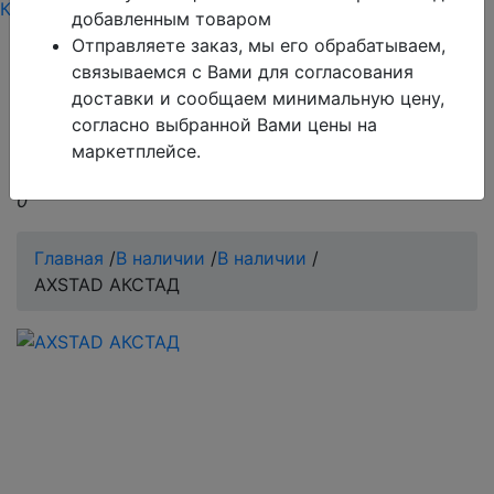
Каталог
Тарифы
Контакты режим работы
добавленным товаром
Отправляете заказ, мы его обрабатываем,
Обратите внимание!
Поиск работает только по
связываемся с Вами для согласования
товарам, которые есть в базе сайта.
доставки и сообщаем минимальную цену,
согласно выбранной Вами цены на
Если Вы не нашли то, что Вы ищите, обратитесь в
маркетплейсе.
чат на сайте, оператор всегда Вам поможет.
0
Главная
/
В наличии
/
В наличии
/
AXSTAD АКСТАД