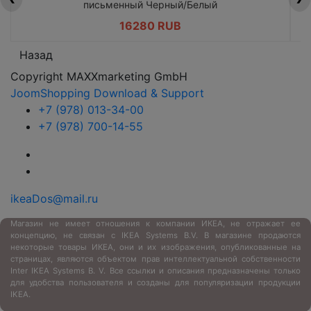
письменный Черный/Белый
16280 RUB
Назад
Copyright MAXXmarketing GmbH
JoomShopping Download & Support
+7 (978) 013-34-00
+7 (978) 700-14-55
ikeaDos@mail.ru
Магазин не имеет отношения к компании ИКЕА, не отражает ее
концепцию, не связан с
IKEA Systems B.V. В магазине продаются
некоторые товары ИКЕА, они и их изображения, опубликованные на
страницах, являются объектом прав интеллектуальной собственности
Inter IKEA Systems B. V. Все ссылки и описания предназначены только
для удобства пользователя и созданы для популяризации продукции
IKEA.