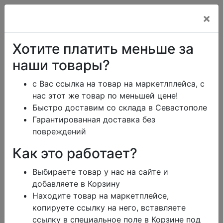
×
+7 (978) 013-34-00
Хотите платить меньше за
+7 (978) 700-14-55
наши товары?
с Вас ссылка на товар на маркетлплейса, с
нас этот же товар по меньшей цене!
ikeaDos@mail.ru
Быстро доставим со склада в Севастополе
Гарантированная доставка без
Главная
Каталог
Тарифы
Помощь
повреждений
Отзывы
Дизайн
Как это работает?
Сроки доставки
Обмен и возврат
Выбираете товар у нас на сайте и
Блог
Заказать юр.лицу
добавляете в Корзину
Контакты
Корзина
0
Находите товар на маркетплейсе,
режим работы
копируете ссылку на него, вставляете
меню
ссылку в специальное поле в Корзине под