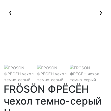
❮
❯
FRÖSÖN ФРЁСЁН
чехол темно-серый