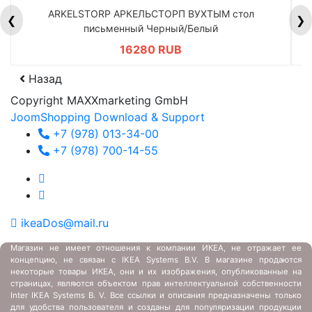
ARKELSTORP АРКЕЛЬСТОРП ВУХТЫМ стол
H
❮
❯
письменный Черный/Белый
16280 RUB
Назад
Copyright MAXXmarketing GmbH
JoomShopping Download & Support
+7 (978) 013-34-00
+7 (978) 700-14-55
ikeaDos@mail.ru
Магазин не имеет отношения к компании ИКЕА, не отражает ее
концепцию, не связан с
IKEA Systems B.V. В магазине продаются
некоторые товары ИКЕА, они и их изображения, опубликованные на
страницах, являются объектом прав интеллектуальной собственности
Inter IKEA Systems B. V. Все ссылки и описания предназначены только
для удобства пользователя и созданы для популяризации продукции