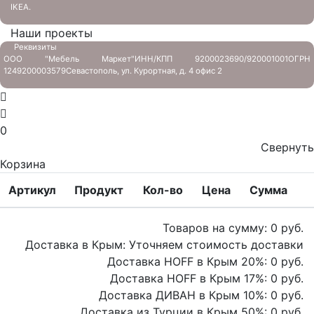
IKEA.
Наши проекты
Реквизиты
ООО "Мебель Маркет"
ИНН/КПП 9200023690/920001001
ОГРН
1249200003579
Севастополь, ул. Курортная, д. 4 офис 2
0
Свернуть
Корзина
Артикул
Продукт
Кол-во
Цена
Сумма
Товаров на сумму:
0
руб.
Доставка в Крым:
Уточняем стоимость доставки
Доставка HOFF в Крым
20
%:
0
руб.
Доставка HOFF в Крым
17
%:
0
руб.
Доставка ДИВАН в Крым
10
%:
0
руб.
Доставка из Турции в Крым
50
%:
0
руб.