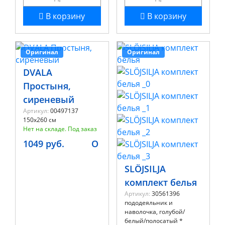
В корзину
В корзину
Оригинал
Оригинал
DVALA
Простыня,
сиреневый
Артикул:
00497137
150x260 см
Нет на складе. Под заказ
1049 руб.
O
SLÖJSILJA
комплект белья
Артикул:
30561396
пододеяльник и
наволочка, голубой/
белый/полосатый *