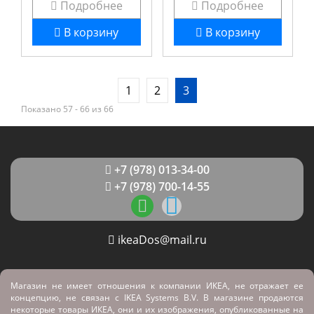
Подробнее
Подробнее
В корзину
В корзину
1
2
3
Показано 57 - 66 из 66
+7 (978) 013-34-00
+7 (978) 700-14-55
ikeaDos@mail.ru
Магазин не имеет отношения к компании ИКЕА, не отражает ее
концепцию, не связан с
IKEA Systems B.V. В магазине продаются
некоторые товары ИКЕА, они и их изображения, опубликованные на