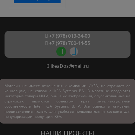
+7 (978) 013-34-00
+7 (978) 700-14-55
ikeaDos@mail.ru
Магазин не имеет отношения к компании ИКЕА, не отражает ее
концепцию, не связан с
IKEA Systems B.V. В магазине продаются
некоторые товары ИКЕА, они и их изображения, опубликованные на
страницах, являются объектом прав интеллектуальной
собственности Inter IKEA Systems B. V. Все ссылки и описания
предназначены только для удобства пользователя и созданы для
популяризации продукции IKEA.
НАШИ ПРОЕКТЫ