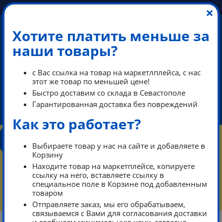
×
Хотите платить меньше за
наши товары?
+7 (978) 013-34-00
с Вас ссылка на товар на маркетлплейса, с нас
+7 (978) 700-14-55
этот же товар по меньшей цене!
Быстро доставим со склада в Севастополе
Гарантированная доставка без повреждений
ikeaDos@mail.ru
Как это работает?
КОНТАКТЫ
КАТАЛОГ
ТАРИФЫ
ПОМОЩЬ
Выбираете товар у нас на сайте и добавляете в
РЕЖИМ РАБОТЫ
Корзину
Находите товар на маркетплейсе, копируете
КОРЗИНА
ссылку на него, вставляете ссылку в
специальное поле в Корзине под добавленным
товаром
Тарифы
Контакты режим работы
Отправляете заказ, мы его обрабатываем,
связываемся с Вами для согласования доставки