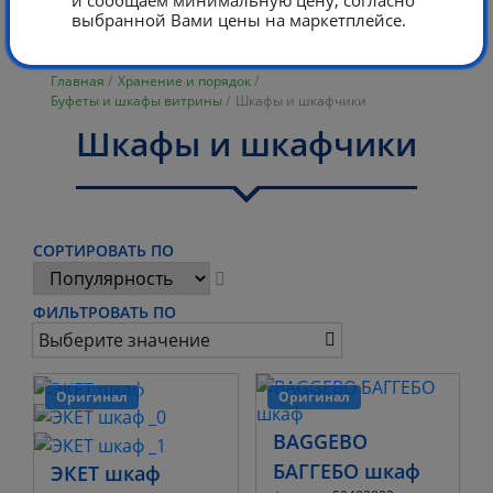
и сообщаем минимальную цену, согласно
выбранной Вами цены на маркетплейсе.
Главная
/
Хранение и порядок
/
Буфеты и шкафы витрины
/
Шкафы и шкафчики
Шкафы и шкафчики
СОРТИРОВАТЬ ПО
ФИЛЬТРОВАТЬ ПО
Выберите значение
Оригинал
Оригинал
BAGGEBO
БАГГЕБО шкаф
ЭКЕТ шкаф