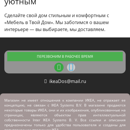
уютным
Сделайте свой дом стильным и комфортным с
«Мебель в Твой Дом». Мы заботимся о вашем
интерьере — вы выбираете, мы доставляем.
ПЕРЕЗВОНИМ В РАБОЧЕЕ ВРЕМЯ
ikeaDos@mail.ru
Магазин не имеет отношения к компании ИКЕА, не отражает ее
концепцию, не связан с
IKEA Systems B.V. В магазине продаются
некоторые товары ИКЕА, они и их изображения, опубликованные на
страницах, являются объектом прав интеллектуальной
собственности Inter IKEA Systems B. V. Все ссылки и описания
предназначены только для удобства пользователя и созданы для
популяризации продукции IKEA.