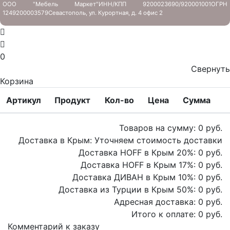
ООО "Мебель Маркет"
ИНН/КПП 9200023690/920001001
ОГРН
1249200003579
Севастополь, ул. Курортная, д. 4 офис 2
0
Свернуть
Корзина
Артикул
Продукт
Кол-во
Цена
Сумма
Товаров на сумму:
0
руб.
Доставка в Крым:
Уточняем стоимость доставки
Доставка HOFF в Крым
20
%:
0
руб.
Доставка HOFF в Крым
17
%:
0
руб.
Доставка ДИВАН в Крым
10
%:
0
руб.
Доставка из Турции в Крым
50
%:
0
руб.
Адресная доставка:
0
руб.
Итого к оплате:
0
руб.
Комментарий к заказу