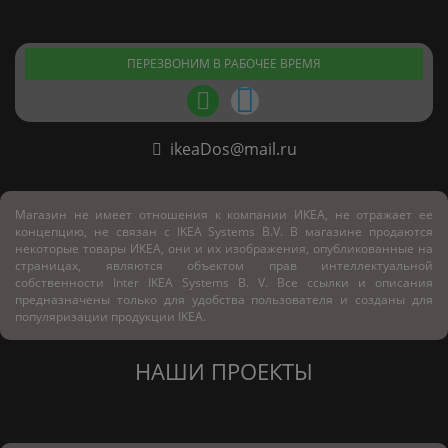
ПЕРЕЗВОНИМ В РАБОЧЕЕ ВРЕМЯ
ikeaDos@mail.ru
Магазин не имеет отношения к компании ИКЕА, не отражает ее
концепцию, не связан с
IKEA Systems B.V. В магазине продаются
некоторые товары ИКЕА, они и их изображения, опубликованные на
страницах, являются объектом прав интеллектуальной
собственности Inter IKEA Systems B. V. Все ссылки и описания
предназначены только для удобства пользователя и созданы для
популяризации продукции IKEA.
НАШИ ПРОЕКТЫ